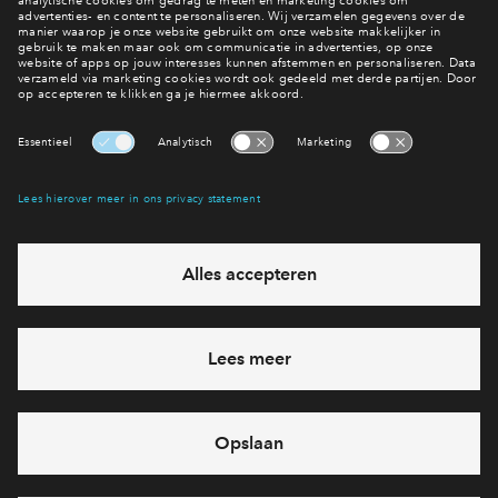
7 van 12
Interesse? Meld je dan snel aan
Hiermee blijf je op de hoogte van het belangrijkste nieuws en
eventuele projecten
Ja, ik wil mij aanmelden
Heb je een vraag en wil je direct antwoord? Bel ons op
088
712 21 28
6 dagen per week beschikbaar (behalve tijdens
feestdagen)