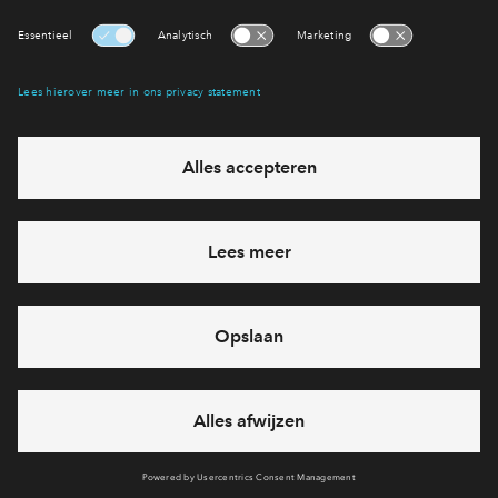
Interesse? Meld je dan snel aan
Hiermee blijf je op de hoogte van het belangrijkste nieuws en
eventuele projecten
Ja, ik wil mij aanmelden
Heb je een vraag en wil je direct antwoord? Bel ons op
088
712 21 28
6 dagen per week beschikbaar (behalve tijdens
feestdagen)
vandaag van
09:00 - 18:00 uur
via chat en telefoon