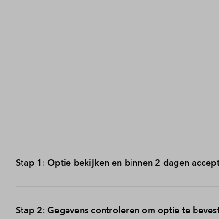
Stap 1: Optie bekijken en binnen 2 dagen accep
In je Mijn Eigen Huis Omgeving kan je zien op welk bou
Stap 2: Gegevens controleren om optie te beves