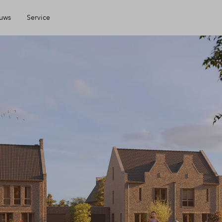
uws
Service
Mijn Eigen Huis
Financiering
Financiele check
Toewijzing
Woning kopen