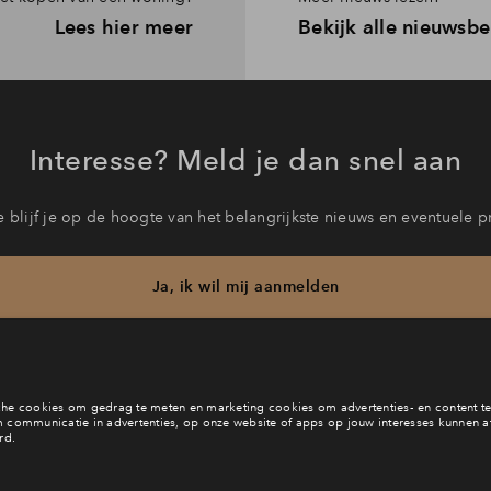
Lees hier meer
Bekijk alle nieuwsbe
Interesse? Meld je dan snel aan
 blijf je op de hoogte van het belangrijkste nieuws en eventuele p
Ja, ik wil mij aanmelden
b je een vraag en wil je direct antwoord? Bel ons op
088 712 21 
6 dagen per week beschikbaar (behalve tijdens feestdagen)
vandaag van
10:00 - 13:00 uur