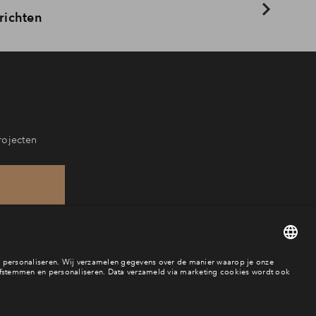
richten
rojecten
28