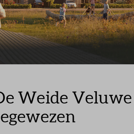
Leeswijzer
Veelgestelde vragen
Contact
VOF Herderewich
De Weide Veluwe
toegewezen