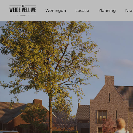
Woningen
Locatie
Planning
Nie
Bereikbaarheid
Voorzieningen
Duurzaamheid
Harderwijk