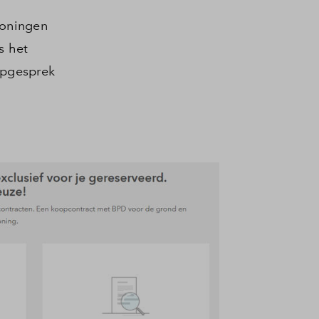
woningen
s het
opgesprek