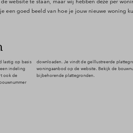
e website te staan, maar wij hebben deze per woni
je een goed beeld van hoe je jouw nieuwe woning ku
n
d lastig op basis
egronden bij het
 een indeling
ummers en de
rt ook de
bijbehorende plattegronden.
er bouwnummer