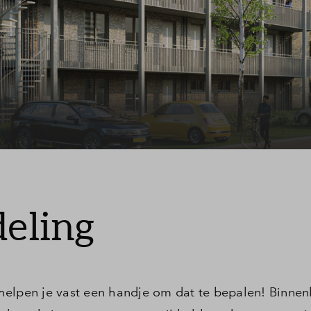
Leeswijzer
Veelgestelde vragen
Contact
VOF Herderewich
deling
helpen je vast een handje om dat te bepalen! Binnen