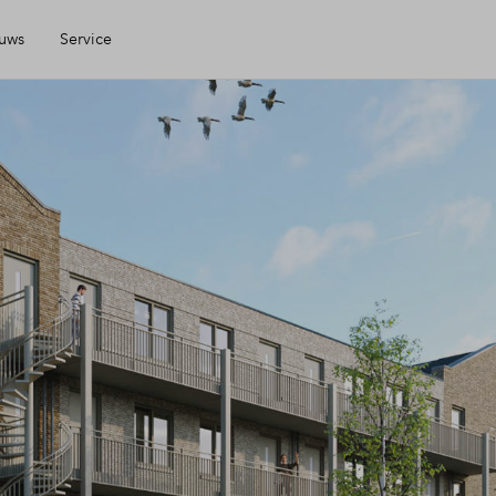
uws
Service
Mijn Eigen Huis
Financiering
Financiele check
Toewijzing
Woning kopen