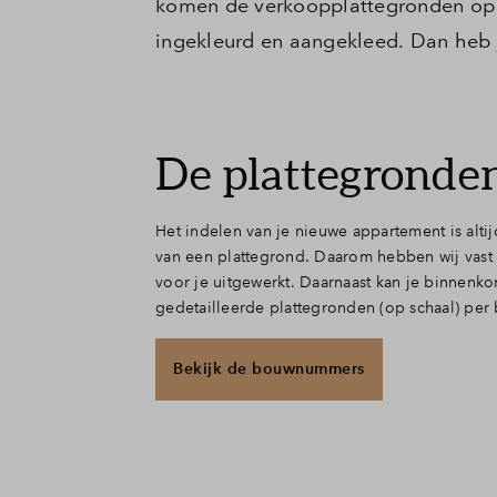
komen de verkoopplattegronden op d
ingekleurd en aangekleed. Dan heb 
De plattegronde
Het indelen van je nieuwe appartement is altij
downloaden. Je vindt de geïllustreerde platt
van een plattegrond. Daarom hebben wij vast
woningaanbod op de website. Bekijk de bouwn
voor je uitgewerkt. Daarnaast kan je binnenko
gedetailleerde plattegronden (op schaal) p
Bekijk de bouwnummers