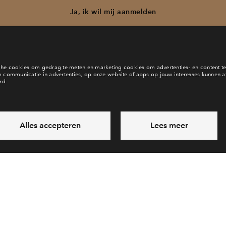
Ja, ik wil mij aanmelden
b je een vraag en wil je direct antwoord? Bel ons op
088 712 21 
6 dagen per week beschikbaar (behalve tijdens feestdagen)
vandaag van
09:00 - 18:00 uur
via chat en telefoon
Laat een bericht achter
Veelgestelde vragen