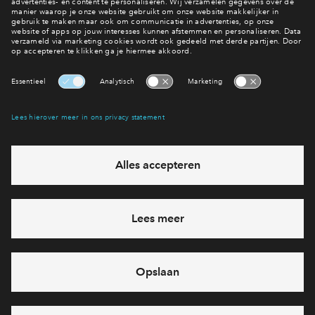
Ook wonen in De Weide Veluwe?
Bekijk alle bouwnummers
Interesse? Meld je dan snel aan
Hiermee blijf je op de hoogte van het belangrijkste nieuws en
eventuele projecten
Ja, ik wil mij aanmelden
Heb je een vraag en wil je direct antwoord? Bel ons op
088
712 21 28
6 dagen per week beschikbaar (behalve tijdens
feestdagen)