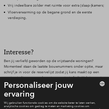
Vrij indeelbare zolder met ruimte voor extra (slaap-)kamers;
Vloerverwarming op de begane grond en de eerste
verdieping.
Interesse?
Ben jij verliefd geworden op de vrijstaande woningen?
Momenteel staan de laatste bouwnummers onder optie, maar
schrijf je in voor de reservelijst zodat jij kans maakt op een
woning indien er onverhoopt een optant afvalt. Heb je eerst
nog vragen? Stel ze gerust via de mail of telefonisch. We
staan je graag te woord en helpen je graag verder!
Actueel aanbod