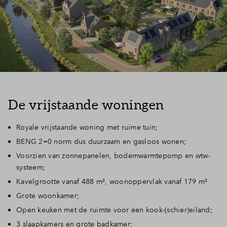
De vrijstaande woningen
Royale vrijstaande woning met ruime tuin;
BENG 2=0 norm dus duurzaam en gasloos wonen;
Voorzien van zonnepanelen, bodemwarmtepomp en wtw-
systeem;
Kavelgrootte vanaf 488 m², woonoppervlak vanaf 179 m²
Grote woonkamer;
Open keuken met de ruimte voor een kook-(schier)eiland;
3 slaapkamers en grote badkamer;