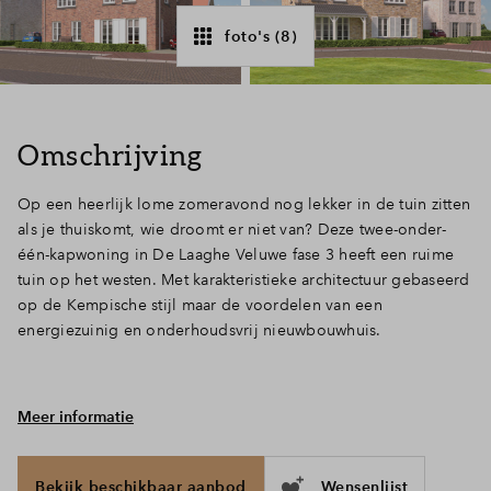
Inloggen
foto's (8)
Omschrijving
Op een heerlijk lome zomeravond nog lekker in de tuin zitten
als je thuiskomt, wie droomt er niet van? Deze twee-onder-
één-kapwoning in De Laaghe Veluwe fase 3 heeft een ruime
tuin op het westen. Met karakteristieke architectuur gebaseerd
op de Kempische stijl maar de voordelen van een
energiezuinig en onderhoudsvrij nieuwbouwhuis.
Meer informatie
Ruimte genoeg
Deze twee-onder-een-kapwoning staan op royale kavel van
maar liefst 250. Dit betekent niet alleen een parkeerplek in de
Bekijk beschikbaar aanbod
Wensenlijst