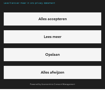
Verkoopstuk
Technische omschrijving
Verkoopstuk
Optietekeningen twee-onder-een-kapwoningen
Verkoopstuk
Prijslijst De Laaghe Veluwe
Verkoopstuk
Meerwerklijst
Verkoopstuk